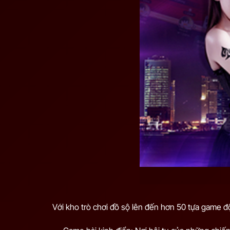
Với kho trò chơi đồ sộ lên đến hơn 50 tựa game 