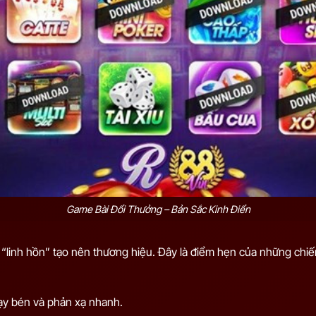
Game Bài Đổi Thưởng – Bản Sắc Kinh Điển
là “linh hồn” tạo nên thương hiệu. Đây là điểm hẹn của những chiế
ạy bén và phản xạ nhanh.