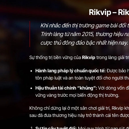
Rikvip – R
Khi nhắc đến thị trường game bài đổi 
Trình làng từ năm 2015, thương hiệu n
cược thủ đông đảo bậc nhất hiện nay.
Sự thống trị bền vững của
Rikvip
trong làng giải t
Hành lang pháp lý chuẩn quốc tế:
Được bảo hộ
tôn pháp luật và an toàn tuyệt đối cho người th
Hậu thuẫn tài chính “khủng”:
Với dòng vốn đầ
vững vàng trước mọi biến động thị trường.
Không chỉ dừng lại ở một sân chơi giải trí, Rikvip k
sau đã đưa thương hiệu này trở thành cái tên đượ
Sự tin cậy tuyệt đối:
Mọi quy trình từ nạp rút