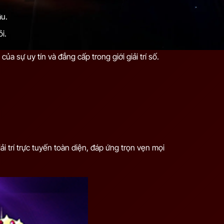
ầu.
i.
a sự uy tín và đẳng cấp trong giới giải trí số.
 trí trực tuyến toàn diện, đáp ứng trọn vẹn mọi