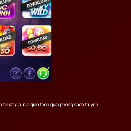
n thuật gia, nơi giao thoa giữa phong cách truyền