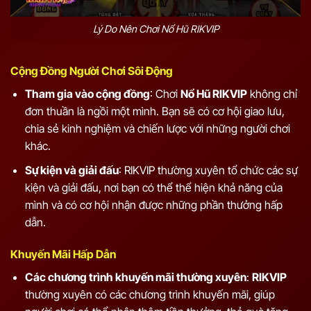
Lý Do Nên Chơi Nổ Hũ RIKVIP
Cộng Đồng Người Chơi Sôi Động
Tham gia vào cộng đồng
: Chơi
Nổ Hũ RIKVIP
không chỉ
đơn thuần là ngồi một mình. Bạn sẽ có cơ hội giao lưu,
chia sẻ kinh nghiệm và chiến lược với những người chơi
khác.
Sự kiện và giải đấu
: RIKVIP thường xuyên tổ chức các sự
kiện và giải đấu, nơi bạn có thể thể hiện khả năng của
mình và có cơ hội nhận được những phần thưởng hấp
dẫn.
Khuyến Mãi Hấp Dẫn
Các chương trình khuyến mãi thường xuyên
:
RIKVIP
thường xuyên có các chương trình khuyến mãi, giúp