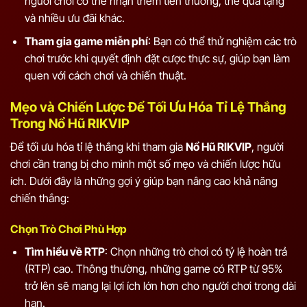
người chơi có thể nhận thêm tiền thưởng, thẻ quà tặng
và nhiều ưu đãi khác.
Tham gia game miễn phí
: Bạn có thể thử nghiệm các trò
chơi trước khi quyết định đặt cược thực sự, giúp bạn làm
quen với cách chơi và chiến thuật.
Mẹo và Chiến Lược Để Tối Ưu Hóa Tỉ Lệ Thắng
Trong Nổ Hũ RIKVIP
Để tối ưu hóa tỉ lệ thắng khi tham gia
Nổ Hũ RIKVIP
, người
chơi cần trang bị cho mình một số mẹo và chiến lược hữu
ích. Dưới đây là những gợi ý giúp bạn nâng cao khả năng
chiến thắng:
Chọn Trò Chơi Phù Hợp
Tìm hiểu về RTP
: Chọn những trò chơi có tỷ lệ hoàn trả
(RTP) cao. Thông thường, những game có RTP từ 95%
trở lên sẽ mang lại lợi ích lớn hơn cho người chơi trong dài
hạn.