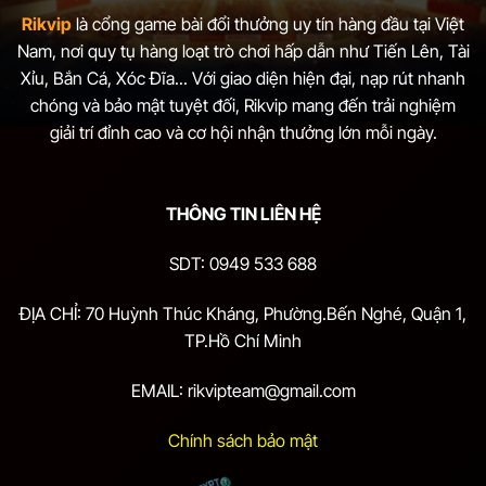
Rikvip
là cổng game bài đổi thưởng uy tín hàng đầu tại Việt
Nam, nơi quy tụ hàng loạt trò chơi hấp dẫn như Tiến Lên, Tài
Xỉu, Bắn Cá, Xóc Đĩa... Với giao diện hiện đại, nạp rút nhanh
chóng và bảo mật tuyệt đối, Rikvip mang đến trải nghiệm
giải trí đỉnh cao và cơ hội nhận thưởng lớn mỗi ngày.
THÔNG TIN LIÊN HỆ
SDT: 0949 533 688
ĐỊA CHỈ: 70 Huỳnh Thúc Kháng, Phường.Bến Nghé, Quận 1,
TP.Hồ Chí Minh
EMAIL:
rikvipteam@gmail.com
Chính sách bảo mật