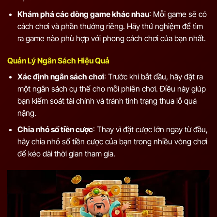
Khám phá các dòng game khác nhau
: Mỗi game sẽ có
cách chơi và phần thưởng riêng. Hãy thử nghiệm để tìm
ra game nào phù hợp với phong cách chơi của bạn nhất.
Quản Lý Ngân Sách Hiệu Quả
Xác định ngân sách chơi
: Trước khi bắt đầu, hãy đặt ra
một ngân sách cụ thể cho mỗi phiên chơi. Điều này giúp
bạn kiểm soát tài chính và tránh tình trạng thua lỗ quá
nặng.
Chia nhỏ số tiền cược
: Thay vì đặt cược lớn ngay từ đầu,
hãy chia nhỏ số tiền cược của bạn trong nhiều vòng chơi
để kéo dài thời gian tham gia.