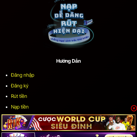
Hướng Dẫn
Đăng nhập
Đăng ký
Rút tiền
Nạp tiền
Khuyến mãi