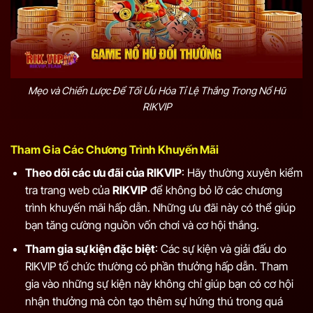
Mẹo và Chiến Lược Để Tối Ưu Hóa Tỉ Lệ Thắng Trong Nổ Hũ
RIKVIP
Tham Gia Các Chương Trình Khuyến Mãi
Theo dõi các ưu đãi của RIKVIP
: Hãy thường xuyên kiểm
tra trang web của
RIKVIP
để không bỏ lỡ các chương
trình khuyến mãi hấp dẫn. Những ưu đãi này có thể giúp
bạn tăng cường nguồn vốn chơi và cơ hội thắng.
Tham gia sự kiện đặc biệt
: Các sự kiện và giải đấu do
RIKVIP tổ chức thường có phần thưởng hấp dẫn. Tham
gia vào những sự kiện này không chỉ giúp bạn có cơ hội
nhận thưởng mà còn tạo thêm sự hứng thú trong quá