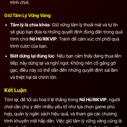
trình chơi.
Giữ Tâm Lý Vững Vàng
Tâm lý là chìa khóa
: Giữ vững tâm lý thoải mái và tự tin
sẽ giúp bạn đưa ra những quyết định đúng đắn trong quá
trình chơi
Nổ Hũ RIKVIP
. Tránh để cảm xúc chi phối quá
trình cược của bạn.
Biết dừng lại đúng lúc
: Nếu bạn cảm thấy đang thua liên
tiếp, hãy dừng lại và nghỉ ngơi. Không nên cố gắng gỡ
gạc, điều này có thể dẫn đến những quyết định sai lầm
và thiệt hại tài chính lớn.
Kết Luận
Tóm lại, để tối ưu hóa tỉ lệ thắng trong
Nổ Hũ RIKVIP
, người
chơi cần chú ý đến nhiều yếu tố như lựa chọn game phù
hợp, quản lý ngân sách hiệu quả, và tham gia các chương
trình khuyến mãi hấp dẫn. Việc giữ tâm lý vững vàng cũng là