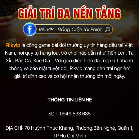
Rikvip
là cổng game bài đổi thưởng uy tín hàng đầu tại Việt
Nam, nơi quy tụ hàng loạt trò chơi hấp dẫn như Tiến Lên, Tài
Xỉu, Bắn Cá, Xóc Đĩa... Với giao diện hiện đại, nạp rút nhanh
chóng và bảo mật tuyệt đối, Rikvip mang đến trải nghiệm
giải trí đỉnh cao và cơ hội nhận thưởng lớn mỗi ngày.
THÔNG TIN LIÊN HỆ
SDT: 0949 533 688
ĐỊA CHỈ: 70 Huỳnh Thúc Kháng, Phường.Bến Nghé, Quận 1,
TP.Hồ Chí Minh