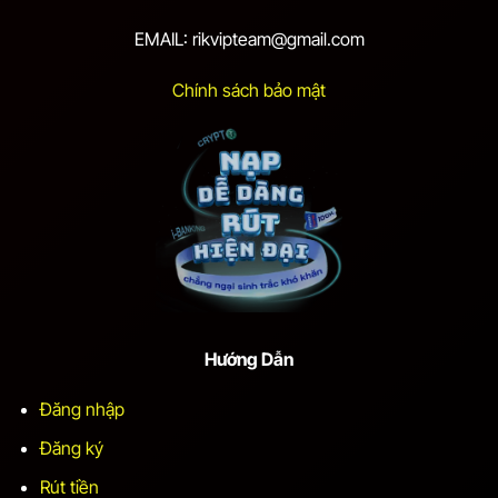
EMAIL:
rikvipteam@gmail.com
Chính sách bảo mật
Hướng Dẫn
Đăng nhập
Đăng ký
Rút tiền