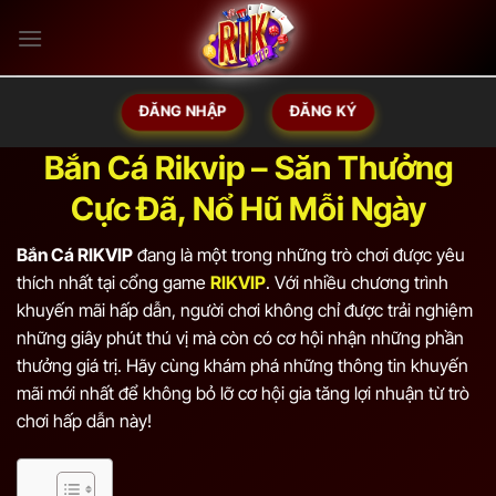
Bỏ
qua
nội
dung
ĐĂNG NHẬP
ĐĂNG KÝ
Bắn Cá Rikvip – Săn Thưởng
Cực Đã, Nổ Hũ Mỗi Ngày
Bắn Cá RIKVIP
đang là một trong những trò chơi được yêu
thích nhất tại cổng game
RIKVIP
. Với nhiều chương trình
khuyến mãi hấp dẫn, người chơi không chỉ được trải nghiệm
những giây phút thú vị mà còn có cơ hội nhận những phần
thưởng giá trị. Hãy cùng khám phá những thông tin khuyến
mãi mới nhất để không bỏ lỡ cơ hội gia tăng lợi nhuận từ trò
chơi hấp dẫn này!