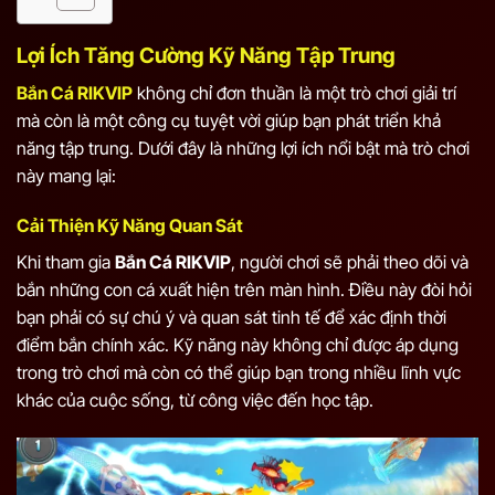
Lợi Ích Tăng Cường Kỹ Năng Tập Trung
Bắn Cá RIKVIP
không chỉ đơn thuần là một trò chơi giải trí
mà còn là một công cụ tuyệt vời giúp bạn phát triển khả
năng tập trung. Dưới đây là những lợi ích nổi bật mà trò chơi
này mang lại:
Cải Thiện Kỹ Năng Quan Sát
Khi tham gia
Bắn Cá RIKVIP
, người chơi sẽ phải theo dõi và
bắn những con cá xuất hiện trên màn hình. Điều này đòi hỏi
bạn phải có sự chú ý và quan sát tinh tế để xác định thời
điểm bắn chính xác. Kỹ năng này không chỉ được áp dụng
trong trò chơi mà còn có thể giúp bạn trong nhiều lĩnh vực
khác của cuộc sống, từ công việc đến học tập.