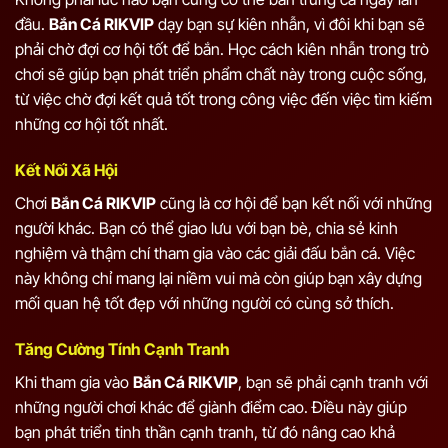
đầu.
Bắn Cá RIKVIP
dạy bạn sự kiên nhẫn, vì đôi khi bạn sẽ
phải chờ đợi cơ hội tốt để bắn. Học cách kiên nhẫn trong trò
chơi sẽ giúp bạn phát triển phẩm chất này trong cuộc sống,
từ việc chờ đợi kết quả tốt trong công việc đến việc tìm kiếm
những cơ hội tốt nhất.
Kết Nối Xã Hội
Chơi
Bắn Cá RIKVIP
cũng là cơ hội để bạn kết nối với những
người khác. Bạn có thể giao lưu với bạn bè, chia sẻ kinh
nghiệm và thậm chí tham gia vào các giải đấu bắn cá. Việc
này không chỉ mang lại niềm vui mà còn giúp bạn xây dựng
mối quan hệ tốt đẹp với những người có cùng sở thích.
Tăng Cường Tính Cạnh Tranh
Khi tham gia vào
Bắn Cá RIKVIP
, bạn sẽ phải cạnh tranh với
những người chơi khác để giành điểm cao. Điều này giúp
bạn phát triển tinh thần cạnh tranh, từ đó nâng cao khả