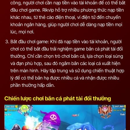
công, người chơi cần nạp tiền vào tài khoản để có thể bắt
đầu chơi game. Rikvip hỗ trợ nhiều phương thức nạp tiền
khác nhau, từ thẻ cào điện thoại, ví điện tử đến chuyển
khoản ngân hàng, giúp người chơi dễ dàng nạp tiền mọi
lúc, mọi nơi.
Bắt đầu chơi game: Khi đã nạp tiền vào tài khoản, người
chơi có thể bắt đầu trải nghiệm game bắn cá phát tài đổi
thưởng. Chỉ cần chọn trò chơi bắn cá, lựa chọn loại súng
và đạn phù hợp, sau đó ngắm bắn các loại cá xuất hiện
trên màn hình. Hãy tập trung và sử dụng chiến thuật hợp
lý để có thể bắn hạ được nhiều cá và nhận được nhiều
phần thưởng hấp dẫn.
Chiến lược chơi bắn cá phát tài đổi thưởng