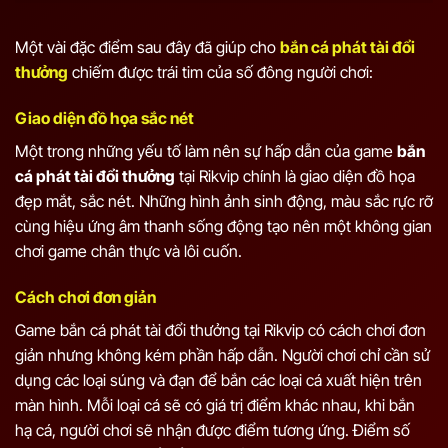
Một vài đặc điểm sau đây đã giúp cho
bắn cá phát tài đổi
thưởng
chiếm được trái tim của số đông người chơi:
Giao diện đồ họa sắc nét
Một trong những yếu tố làm nên sự hấp dẫn của game
bắn
cá phát tài đổi thưởng
tại Rikvip chính là giao diện đồ họa
đẹp mắt, sắc nét. Những hình ảnh sinh động, màu sắc rực rỡ
cùng hiệu ứng âm thanh sống động tạo nên một không gian
chơi game chân thực và lôi cuốn.
Cách chơi đơn giản
Game bắn cá phát tài đổi thưởng tại Rikvip có cách chơi đơn
giản nhưng không kém phần hấp dẫn. Người chơi chỉ cần sử
dụng các loại súng và đạn để bắn các loại cá xuất hiện trên
màn hình. Mỗi loại cá sẽ có giá trị điểm khác nhau, khi bắn
hạ cá, người chơi sẽ nhận được điểm tương ứng. Điểm số