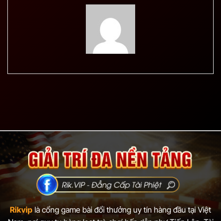
Rikvip
là cổng game bài đổi thưởng uy tín hàng đầu tại Việt