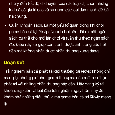
chú ý đến tốc độ di chuyển của các loại cá, chọn những
loại cá có giá trị cao và sử dụng các loại đạn mạnh để bắn
hạ chúng.
Quản lý ngân sách: Là một yếu tố quan trọng khi chơi
game bắn cá tại Rikvip. Người chơi nên đặt ra một ngân
sách cụ thể cho mỗi lần chơi và tuân thủ theo ngân sách
đó. Điều này sẽ giúp bạn tránh được tình trạng tiêu hết
tiền mà không nhận được phần thưởng xứng đáng.
Đoạn kết
Trải nghiệm
bắn cá phát tài đổi thưởng
tại Rikvip không chỉ
mang lại những giờ phút giải trí thú vị mà còn mở ra cơ hội
phát tài với những phần thưởng hấp dẫn. Hãy đăng ký tài
khoản, nạp tiền và bắt đầu trải nghiệm ngay hôm nay để
khám phá những điều thú vị mà game bắn cá tại Rikvip mang
lại!