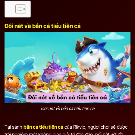
Đôi nét về bắn cá tiểu tiên cá
Đôi nét về bắn cá tiểu tiên cá
Tại sảnh
bắn cá tiểu tiên cá
của Rikvip, người chơi sẽ được
trải nghiệm một không gian giải trí độc đáo, nổi bật với đồ