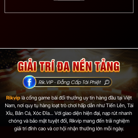
Rikvip
là cổng game bài đổi thưởng uy tín hàng đầu tại Việt
Nam, nơi quy tụ hàng loạt trò chơi hấp dẫn như Tiến Lên, Tài
Xỉu, Bắn Cá, Xóc Đĩa... Với giao diện hiện đại, nạp rút nhanh
chóng và bảo mật tuyệt đối, Rikvip mang đến trải nghiệm
giải trí đỉnh cao và cơ hội nhận thưởng lớn mỗi ngày.