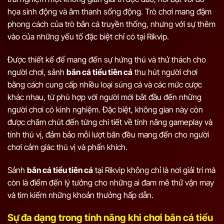
họa sinh động và âm thanh sống động. Trò chơi mang đậm
phong cách của trò bắn cá truyền thống, nhưng với sự thêm
vào của những yếu tố đặc biệt chỉ có tại Rikvip.
Được thiết kế để mang đến sự hứng thú và thử thách cho
người chơi, sảnh
bắn cá tiểu tiên cá
thu hút người chơi
bằng cách cung cấp nhiều loại súng cá và các mức cược
khác nhau, từ phù hợp với người mới bắt đầu đến những
người chơi có kinh nghiệm. Đặc biệt, không gian này còn
được chăm chút đến từng chi tiết về tính năng gameplay và
tính thú vị, đảm bảo mỗi lượt bắn đều mang đến cho người
chơi cảm giác thú vị và phấn khích.
Sảnh
bắn cá tiểu tiên cá
tại Rikvip không chỉ là nơi giải trí mà
còn là điểm đến lý tưởng cho những ai đam mê thử vận may
và tìm kiếm những khoản thưởng hấp dẫn.
Sự đa dạng trong tính năng khi chơi bắn cá tiểu