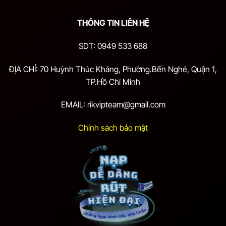
THÔNG TIN LIÊN HỆ
SDT: 0949 533 688
ĐỊA CHỈ: 70 Huỳnh Thúc Kháng, Phường.Bến Nghé, Quận 1,
TP.Hồ Chí Minh
EMAIL:
rikvipteam@gmail.com
Chính sách bảo mật