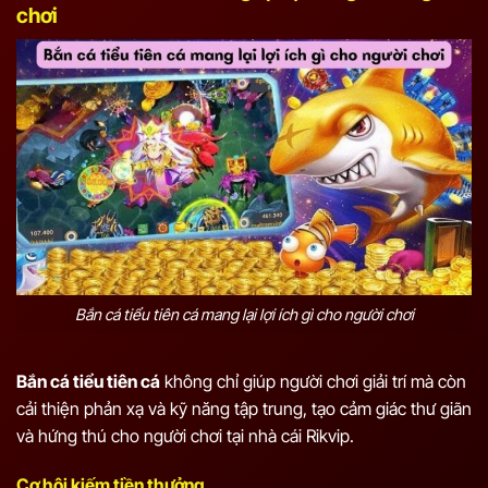
chơi
Bắn cá tiểu tiên cá mang lại lợi ích gì cho người chơi
Bắn cá tiểu tiên cá
không chỉ giúp người chơi giải trí mà còn
cải thiện phản xạ và kỹ năng tập trung, tạo cảm giác thư giãn
và hứng thú cho người chơi tại nhà cái Rikvip.
Cơ hội kiếm tiền thưởng