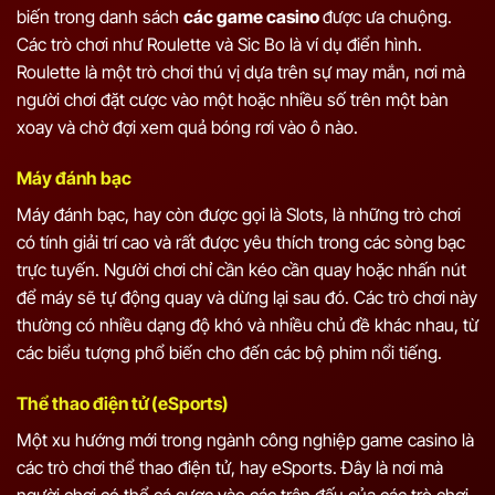
biến trong danh sách
các game casino
được ưa chuộng.
Các trò chơi như Roulette và Sic Bo là ví dụ điển hình.
Roulette là một trò chơi thú vị dựa trên sự may mắn, nơi mà
người chơi đặt cược vào một hoặc nhiều số trên một bàn
xoay và chờ đợi xem quả bóng rơi vào ô nào.
Máy đánh bạc
Máy đánh bạc, hay còn được gọi là Slots, là những trò chơi
có tính giải trí cao và rất được yêu thích trong các sòng bạc
trực tuyến. Người chơi chỉ cần kéo cần quay hoặc nhấn nút
để máy sẽ tự động quay và dừng lại sau đó. Các trò chơi này
thường có nhiều dạng độ khó và nhiều chủ đề khác nhau, từ
các biểu tượng phổ biến cho đến các bộ phim nổi tiếng.
Thể thao điện tử (eSports)
Một xu hướng mới trong ngành công nghiệp game casino là
các trò chơi thể thao điện tử, hay eSports. Đây là nơi mà
người chơi có thể cá cược vào các trận đấu của các trò chơi