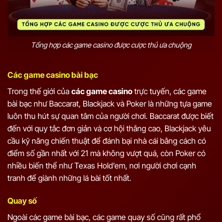
Tổng hợp các game casino được cược thủ ưa chuộng
Các game casino bài bạc
Trong thế giới của
các game casino
trực tuyến, các game
bài bạc như Baccarat, Blackjack và Poker là những tựa game
luôn thu hút sự quan tâm của người chơi. Baccarat được biết
đến với quy tắc đơn giản và cơ hội thắng cao, Blackjack yêu
cầu kỹ năng chiến thuật để đánh bại nhà cái bằng cách có
điểm số gần nhất với 21 mà không vượt quá, còn Poker có
nhiều biến thể như Texas Hold’em, nơi người chơi cạnh
tranh để giành những lá bài tốt nhất.
Quay số
Ngoài các game bài bạc, các game quay số cũng rất phổ