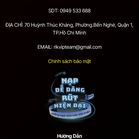
SDT: 0949 533 688
ĐỊA CHỈ: 70 Huỳnh Thúc Kháng, Phường.Bến Nghé, Quận 1,
TP.Hồ Chí Minh
EMAIL:
rikvipteam@gmail.com
Chính sách bảo mật
Hướng Dẫn