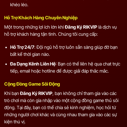
khéo léo.
Hỗ Trợ Khách Hàng Chuyên Nghiệp
Một trong những lợi ích lớn khi
Đăng Ký RIKVIP
là dịch vụ
hỗ trợ khách hàng tận tình. Chúng tôi cung cấp:
Hỗ Trợ 24/7
: Đội ngũ hỗ trợ luôn sẵn sàng giúp đỡ bạn
bất kể thời gian nào.
Đa Dạng Kênh Liên Hệ
: Bạn có thể liên hệ qua chat trực
tiếp, email hoặc hotline để được giải đáp thắc mắc.
Cộng Đồng Game Sôi Động
Khi bạn
Đăng Ký RIKVIP
, bạn không chỉ tham gia vào các
trò chơi mà còn gia nhập vào một cộng đồng game thủ sôi
động. Tại đây, bạn có thể chia sẻ kinh nghiệm, học hỏi từ
những người chơi khác và cùng nhau tham gia vào các sự
kiện thú vị.