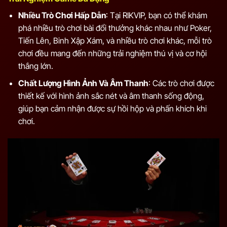
Nhiều Trò Chơi Hấp Dẫn
: Tại RIKVIP, bạn có thể khám
phá nhiều trò chơi bài đổi thưởng khác nhau như Poker,
Tiến Lên, Binh Xập Xám, và nhiều trò chơi khác, mỗi trò
chơi đều mang đến những trải nghiệm thú vị và cơ hội
thắng lớn.
Chất Lượng Hình Ảnh Và Âm Thanh
: Các trò chơi được
thiết kế với hình ảnh sắc nét và âm thanh sống động,
giúp bạn cảm nhận được sự hồi hộp và phấn khích khi
chơi.