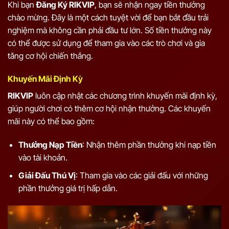
Khi bạn
Đăng Ký RIKVIP
, bạn sẽ nhận ngay tiền thưởng
chào mừng. Đây là một cách tuyệt vời để bạn bắt đầu trải
nghiệm mà không cần phải đầu tư lớn. Số tiền thưởng này
có thể được sử dụng để tham gia vào các trò chơi và gia
tăng cơ hội chiến thắng.
Khuyến Mãi Định Kỳ
RIKVIP
luôn cập nhật các chương trình khuyến mãi định kỳ,
giúp người chơi có thêm cơ hội nhận thưởng. Các khuyến
mãi này có thể bao gồm:
Thưởng Nạp Tiền
: Nhận thêm phần thưởng khi nạp tiền
vào tài khoản.
Giải Đấu Thú Vị
: Tham gia vào các giải đấu với những
phần thưởng giá trị hấp dẫn.