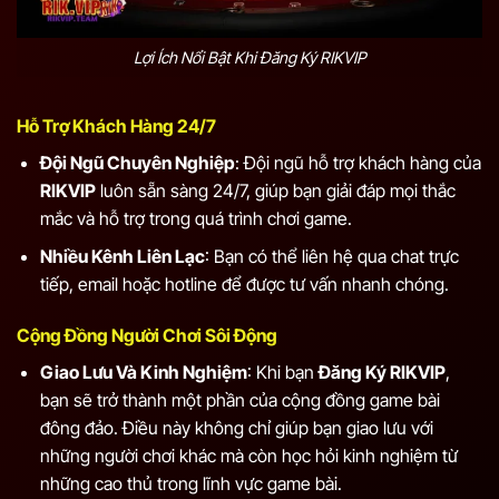
Lợi Ích Nổi Bật Khi Đăng Ký RIKVIP
Hỗ Trợ Khách Hàng 24/7
Đội Ngũ Chuyên Nghiệp
: Đội ngũ hỗ trợ khách hàng của
RIKVIP
luôn sẵn sàng 24/7, giúp bạn giải đáp mọi thắc
mắc và hỗ trợ trong quá trình chơi game.
Nhiều Kênh Liên Lạc
: Bạn có thể liên hệ qua chat trực
tiếp, email hoặc hotline để được tư vấn nhanh chóng.
Cộng Đồng Người Chơi Sôi Động
Giao Lưu Và Kinh Nghiệm
: Khi bạn
Đăng Ký RIKVIP
,
bạn sẽ trở thành một phần của cộng đồng game bài
đông đảo. Điều này không chỉ giúp bạn giao lưu với
những người chơi khác mà còn học hỏi kinh nghiệm từ
những cao thủ trong lĩnh vực game bài.