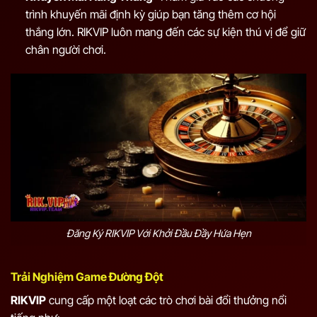
trình khuyến mãi định kỳ giúp bạn tăng thêm cơ hội
thắng lớn. RIKVIP luôn mang đến các sự kiện thú vị để giữ
chân người chơi.
Đăng Ký RIKVIP Với Khởi Đầu Đầy Hứa Hẹn
Trải Nghiệm Game Đường Đột
RIKVIP
cung cấp một loạt các trò chơi bài đổi thưởng nổi