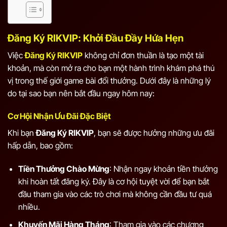
Đăng Ký RIKVIP: Khởi Đầu Đầy Hứa Hẹn
Việc
Đăng Ký RIKVIP
không chỉ đơn thuần là tạo một tài
khoản, mà còn mở ra cho bạn một hành trình khám phá thú
vị trong thế giới game bài đổi thưởng. Dưới đây là những lý
do tại sao bạn nên bắt đầu ngay hôm nay:
Cơ Hội Nhận Ưu Đãi Đặc Biệt
Khi bạn
Đăng Ký RIKVIP
, bạn sẽ được hưởng những ưu đãi
hấp dẫn, bao gồm:
Tiền Thưởng Chào Mừng
: Nhận ngay khoản tiền thưởng
khi hoàn tất đăng ký. Đây là cơ hội tuyệt vời để bạn bắt
đầu tham gia vào các trò chơi mà không cần đầu tư quá
nhiều.
Khuyến Mãi Hàng Tháng
: Tham gia vào các chương