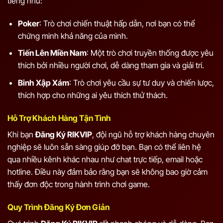
tiếng như:
Poker
: Trò chơi chiến thuật hấp dẫn, nơi bạn có thể
chứng minh khả năng của mình.
Tiến Lên Miền Nam
: Một trò chơi truyền thống được yêu
thích bởi nhiều người chơi, dễ dàng tham gia và giải trí.
Binh Xập Xám
: Trò chơi yêu cầu sự tư duy và chiến lược,
thích hợp cho những ai yêu thích thử thách.
Hỗ Trợ Khách Hàng Tận Tình
Khi bạn
Đăng Ký RIKVIP
, đội ngũ hỗ trợ khách hàng chuyên
nghiệp sẽ luôn sẵn sàng giúp đỡ bạn. Bạn có thể liên hệ
qua nhiều kênh khác nhau như chat trực tiếp, email hoặc
hotline. Điều này đảm bảo rằng bạn sẽ không bao giờ cảm
thấy đơn độc trong hành trình chơi game.
Quy Trình Đăng Ký Đơn Giản