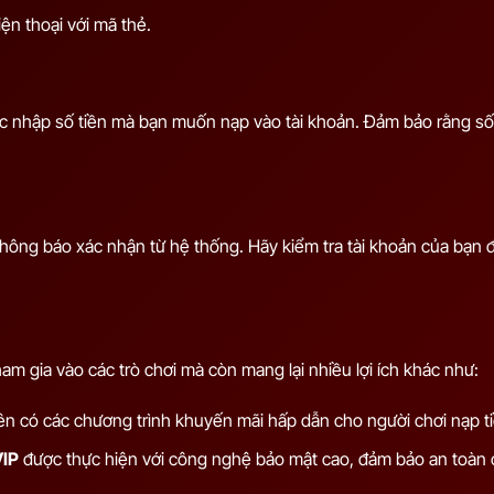
ện thoại với mã thẻ.
ục nhập số tiền mà bạn muốn nạp vào tài khoản. Đảm bảo rằng số t
thông báo xác nhận từ hệ thống. Hãy kiểm tra tài khoản của bạn
am gia vào các trò chơi mà còn mang lại nhiều lợi ích khác như:
n có các chương trình khuyến mãi hấp dẫn cho người chơi nạp ti
VIP
được thực hiện với công nghệ bảo mật cao, đảm bảo an toàn c