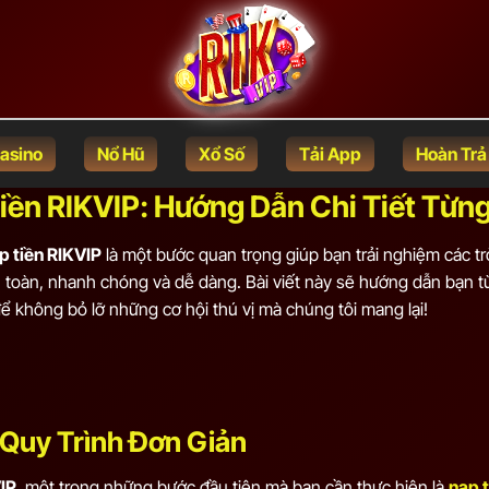
asino
Nổ Hũ
Xổ Số
Tải App
Hoàn Trả
iền RIKVIP: Hướng Dẫn Chi Tiết Từn
p tiền RIKVIP
là một bước quan trọng giúp bạn trải nghiệm các tr
n toàn, nhanh chóng và dễ dàng. Bài viết này sẽ hướng dẫn bạn t
ể không bỏ lỡ những cơ hội thú vị mà chúng tôi mang lại!
 Quy Trình Đơn Giản
IP
, một trong những bước đầu tiên mà bạn cần thực hiện là
nạp 