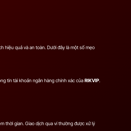
ách hiệu quả và an toàn. Dưới đây là một số mẹo
ng tin tài khoản ngân hàng chính xác của
RIKVIP
.
m thời gian. Giao dịch qua ví thường được xử lý