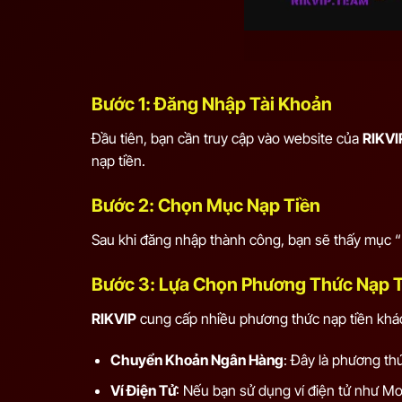
Bước 1: Đăng Nhập Tài Khoản
Đầu tiên, bạn cần truy cập vào website của
RIKVI
nạp tiền.
Bước 2: Chọn Mục Nạp Tiền
Sau khi đăng nhập thành công, bạn sẽ thấy mục “N
Bước 3: Lựa Chọn Phương Thức Nạp T
RIKVIP
cung cấp nhiều phương thức nạp tiền khác
Chuyển Khoản Ngân Hàng
: Đây là phương th
Ví Điện Tử
: Nếu bạn sử dụng ví điện tử như Mo