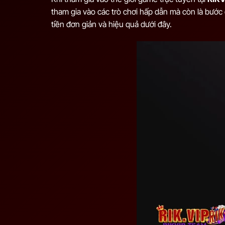
tham gia vào các trò chơi hấp dẫn mà còn là bướ
tiền đơn giản và hiệu quả dưới đây.