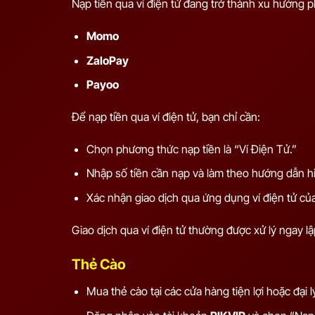
Nạp tiền qua ví điện tử đang trở thành xu hướng p
Momo
ZaloPay
Payoo
Để nạp tiền qua ví điện tử, bạn chỉ cần:
Chọn phương thức nạp tiền là “Ví Điện Tử.”
Nhập số tiền cần nạp và làm theo hướng dẫn hi
Xác nhận giao dịch qua ứng dụng ví điện tử củ
Giao dịch qua ví điện tử thường được xử lý ngay l
Thẻ Cào
Mua thẻ cào tại các cửa hàng tiện lợi hoặc đại l