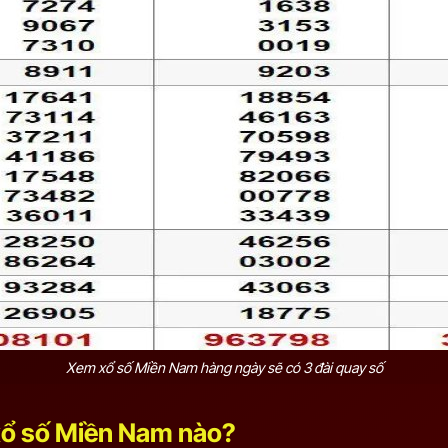
Xem xổ số Miền Nam hàng ngày sẽ có 3 đài quay số
xổ số Miền Nam nào?