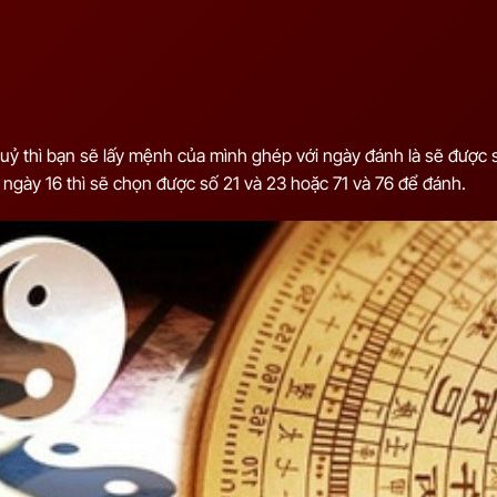
uỷ thì bạn sẽ lấy mệnh của mình ghép với ngày đánh là sẽ được
ngày 16 thì sẽ chọn được số 21 và 23 hoặc 71 và 76 để đánh.