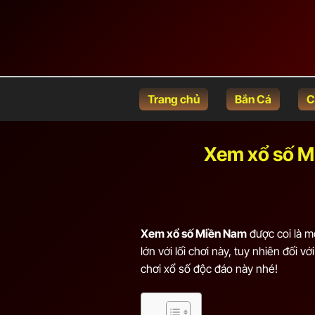
Bỏ
qua
nội
dung
Trang chủ
Bắn Cá
C
Xem xổ số Mi
Xem xổ số Miền Nam
được coi là m
lớn với lối chơi này, tuy nhiên đối
chơi xổ số độc đáo này nhé!