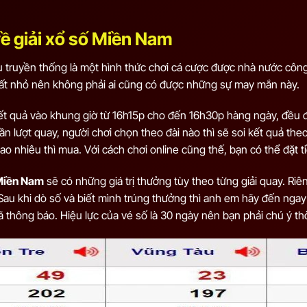
về giải xổ số Miền Nam
u truyền thống là một hình thức chơi cá cược được nhà nước công
 rất nhỏ nên không phải ai cũng có được những sự may mắn này.
ết quả vào khung giờ từ 16h15p cho đến 16h30p hàng ngày, đều đ
ần lượt quay, người chơi chọn theo đài nào thì sẽ soi kết quả the
o nhiêu thì mua. Với cách chơi online cũng thế, bạn có thể đặt ti
Miền Nam
sẽ có những giá trị thưởng tùy theo từng giải quay. Riên
Sau khi dò số và biết mình trúng thưởng thì anh em hãy đến ngay 
ã thông báo. Hiệu lực của vé số là 30 ngày nên bạn phải chú ý thờ