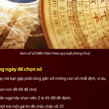
Xem xổ số Miền Nam theo quy luật phong thuỷ
ng ngày để chọn số
y mà bạn gặp phải cũng gắn với những con số nhất định, ví dụ:
họn con đề 68 để chơi.
n ngại hãy chọn xiên 2 là 45-89 để đánh.
ột trai một gái thì đề chắc chắn về 37.