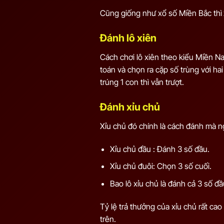
Cũng giống như xổ số Miền Bắc thì
Đánh lô xiên
Cách chơi lô xiên theo kiểu Miền N
toán và chọn ra cặp số trùng với hai
trúng 1 con thì vẫn trượt.
Đánh xỉu chủ
Xỉu chủ đó chính là cách đánh mà ng
Xỉu chủ đầu : Đánh 3 số đầu.
Xỉu chủ đuôi: Chọn 3 số cuối.
Bao lô xỉu chủ là đánh cả 3 số đầ
Tỷ lệ trả thưởng của xỉu chủ rất cao 
trên.