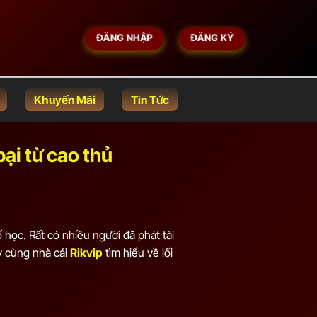
ĐĂNG NHẬP
ĐĂNG KÝ
Khuyến Mãi
Tin Tức
ại từ cao thủ
ọc. Rất có nhiều người đã phát tài
ãy cùng nhà cái
Rikvip
tìm hiểu về lối