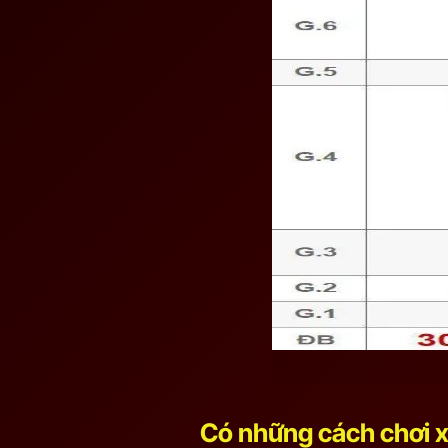
Có những cách chơi 