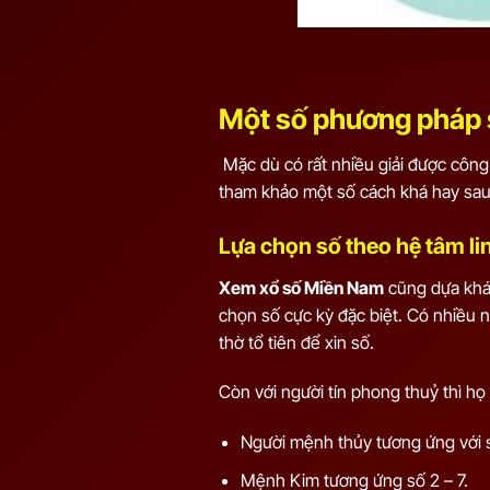
Một số phương pháp 
Mặc dù có rất nhiều giải được côn
tham khảo một số cách khá hay sau
Lựa chọn số theo hệ tâm l
Xem xổ số Miền Nam
cũng dựa khá 
chọn số cực kỳ đặc biệt. Có nhiều 
thờ tổ tiên để xin số.
Còn với người tín phong thuỷ thì họ
Người mệnh thủy tương ứng với s
Mệnh Kim tương ứng số 2 – 7.