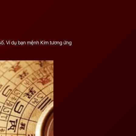
 số. Ví dụ bạn mệnh Kim tương ứng