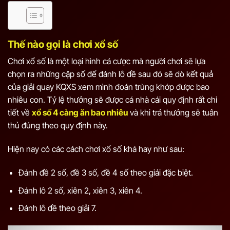
Thế nào gọi là chơi xổ số
Chơi xổ số là một loại hình cá cược mà người chơi sẽ lựa
chọn ra những cặp số để đánh lô đề sau đó sẽ dò kết quả
của giải quay KQXS xem mình đoán trùng khớp được bao
nhiêu con. Tỷ lệ thưởng sẽ được cá nhà cái quy định rất chi
tiết về
xổ số 4 càng ăn bao nhiêu
và khi trả thưởng sẽ tuân
thủ đúng theo quy định này.
Hiện nay có các cách chơi xổ số khá hay như sau:
Đánh đề 2 số, đề 3 số, đề 4 số theo giải đặc biệt.
Đánh lô 2 số, xiên 2, xiên 3, xiên 4.
Đánh lô đề theo giải 7.