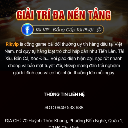
Rikvip
là cổng game bài đổi thưởng uy tín hàng đầu tại Việt
Nam, nơi quy tụ hàng loạt trò chơi hấp dẫn như Tiến Lên, Tài
Xỉu, Bắn Cá, Xóc Đĩa... Với giao diện hiện đại, nạp rút nhanh
chóng và bảo mật tuyệt đối, Rikvip mang đến trải nghiệm
giải trí đỉnh cao và cơ hội nhận thưởng lớn mỗi ngày.
THÔNG TIN LIÊN HỆ
SDT: 0949 533 688
ĐỊA CHỈ: 70 Huỳnh Thúc Kháng, Phường.Bến Nghé, Quận 1,
TP.Hồ Chí Minh