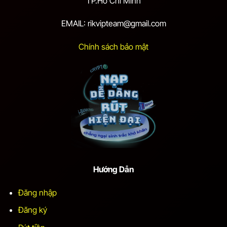
TP.Hồ Chí Minh
EMAIL:
rikvipteam@gmail.com
Chính sách bảo mật
Hướng Dẫn
Đăng nhập
Đăng ký