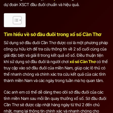
dự đoán XSCT đầu đuôi chuẩn và hiệu quả.
Tìm hiểu về sớ đầu đuôi trong xổ số Cần Thơ
Sử dụng sớ đầu đuôi Cần Thơ được coi là một phương pháp
công cụ hữu ích để tra cứu thông tin về 2 số cuối cùng của
giải đặc biệt và giải 8 trong kết quả xổ số. Điều thuận tiện
khi sử dụng sớ đầu đuôi là người chơi
xổ số Cần Thơ
có thể
truy cập vào sớ đầu đuôi của miền Nam, giúp các lô thủ có
thể nhanh chóng và chính xác tra cứu kết quả của các tỉnh
thành miền Nam và các ngày trong tuần mà họ quan tâm.
Các anh em có thể dễ dàng theo dõi sớ đầu đuôi của các
tỉnh miền Nam sau mỗi lần quay thưởng xổ số. Sớ đầu đuôi
Cần Thơ sẽ được cập nhật hàng ngày từ thứ 2 đến chủ
nhật, mang lại thông tin chính xác và nhanh chóng cho