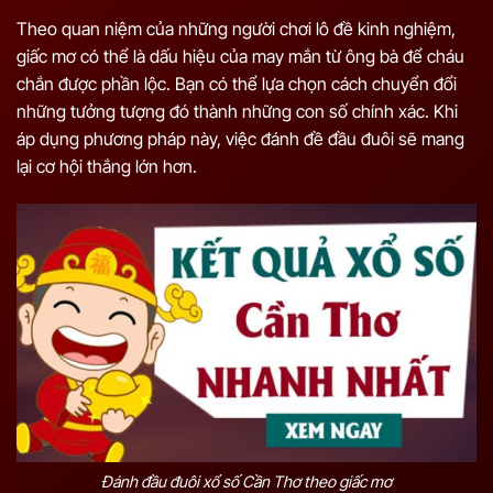
Theo quan niệm của những người chơi lô đề kinh nghiệm,
giấc mơ có thể là dấu hiệu của may mắn từ ông bà để cháu
chắn được phần lộc. Bạn có thể lựa chọn cách chuyển đổi
những tưởng tượng đó thành những con số chính xác. Khi
áp dụng phương pháp này, việc đánh đề đầu đuôi sẽ mang
lại cơ hội thắng lớn hơn.
Đánh đầu đuôi xổ số Cần Thơ theo giấc mơ