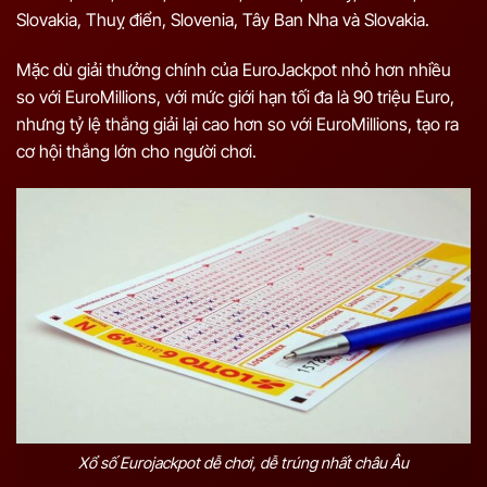
Slovakia, Thuỵ điển, Slovenia, Tây Ban Nha và Slovakia.
Mặc dù giải thưởng chính của EuroJackpot nhỏ hơn nhiều
so với EuroMillions, với mức giới hạn tối đa là 90 triệu Euro,
nhưng tỷ lệ thắng giải lại cao hơn so với EuroMillions, tạo ra
cơ hội thắng lớn cho người chơi.
Xổ số Eurojackpot dễ chơi, dễ trúng nhất châu Âu