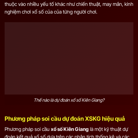
thuộc vào nhiều yếu tố khác như chiến thuật, may mắn, kinh
nghiệm chơi xổ số của của từng người chơi.
Thế nào là dự đoán xổ số Kiên Giang?
Phương pháp soi cầu dự đoán XSKG hiệu quả
Phương pháp soi cầu
xổ số Kiên Giang
là một kỹ thuật dự
đoán kết quả xổ số dựa trên các phân tích thống kê và các