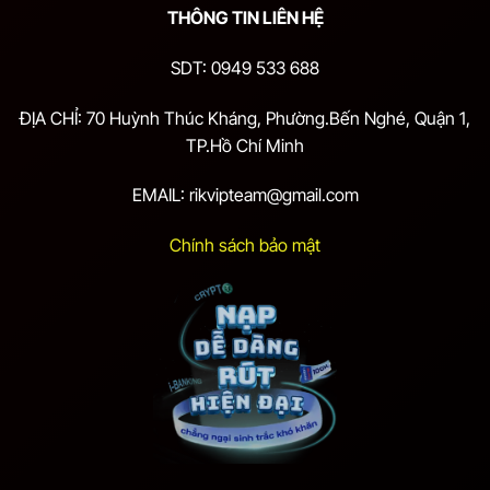
THÔNG TIN LIÊN HỆ
SDT: 0949 533 688
ĐỊA CHỈ: 70 Huỳnh Thúc Kháng, Phường.Bến Nghé, Quận 1,
TP.Hồ Chí Minh
EMAIL:
rikvipteam@gmail.com
Chính sách bảo mật