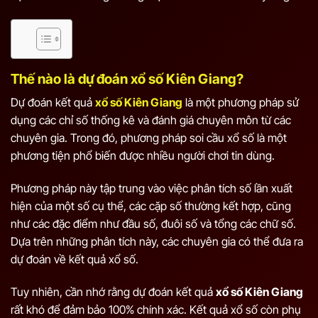
Thế nào là dự đoán xổ số Kiên Giang?
Dự đoán kết quả
xổ số Kiên Giang
là một phương pháp sử
dụng các chỉ số thống kê và đánh giá chuyên môn từ các
chuyên gia. Trong đó, phương pháp soi cầu xổ số là một
phương tiện phổ biến được nhiều người chơi tin dùng.
Phương pháp này tập trung vào việc phân tích số lần xuất
hiện của một số cụ thể, các cặp số thường kết hợp, cũng
như các đặc điểm như đầu số, đuôi số và tổng các chữ số.
Dựa trên những phân tích này, các chuyên gia có thể đưa ra
dự đoán về kết quả xổ số.
Tuy nhiên, cần nhớ rằng dự đoán kết quả
xổ số Kiên Giang
rất khó để đảm bảo 100% chính xác. Kết quả xổ số còn phụ