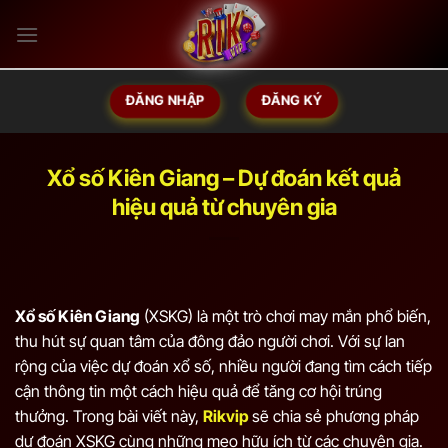
Bỏ
qua
nội
dung
ĐĂNG NHẬP
ĐĂNG KÝ
Xổ số Kiên Giang – Dự đoán kết quả
hiệu quả từ chuyên gia
Xổ số Kiên Giang
(XSKG) là một trò chơi may mắn phổ biến,
thu hút sự quan tâm của đông đảo người chơi. Với sự lan
rộng của việc dự đoán xổ số, nhiều người đang tìm cách tiếp
cận thông tin một cách hiệu quả để tăng cơ hội trúng
thưởng. Trong bài viết này,
Rikvip
sẽ chia sẻ phương pháp
dự đoán XSKG cùng những mẹo hữu ích từ các chuyên gia.