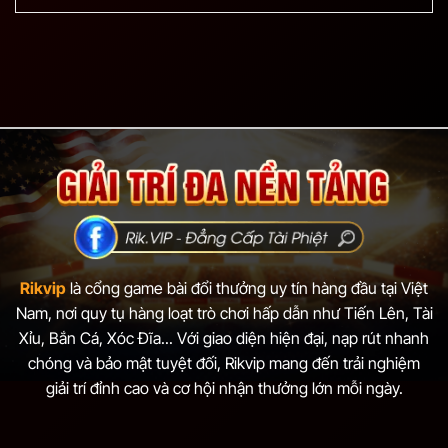
Rikvip
là cổng game bài đổi thưởng uy tín hàng đầu tại Việt
Nam, nơi quy tụ hàng loạt trò chơi hấp dẫn như Tiến Lên, Tài
Xỉu, Bắn Cá, Xóc Đĩa... Với giao diện hiện đại, nạp rút nhanh
chóng và bảo mật tuyệt đối, Rikvip mang đến trải nghiệm
giải trí đỉnh cao và cơ hội nhận thưởng lớn mỗi ngày.